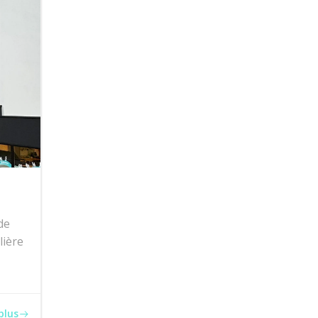
de
lière
plus